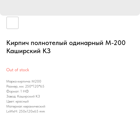
Кирпич полнотелый одинарный М-200
Каширский КЗ
Out of stock
Марка кирпича: М200
Размер, мм: 250*120*65
Формат: 1 НФ
Завод: Каширский КЗ
Цвет: красный
Материал: керамический
LxWxH: 250x120x65 mm