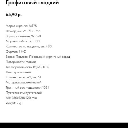
Графитовый гладкий
65,90
р.
Марка кирпича: М175
Размер, мм: 250*120*65
Водопоглощение, %: 6-8
Морозостойкость: F100
Количество на поддоне, шт: 480
Формат: 1 НФ
Завод: Павлово-Посадский кирпичный завод
Поверхность: гладкая
Теплопроводность, Вт/мС: 0.32
Цвет: графитовый
Количество на м2, шт: 51
Материал: керамический
Тран-ный вес поддона,кг: 1321
Пустотность: пустотелый
lwh: 250x120x120 mm
Weight: 2 g