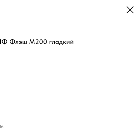
4НФ Флэш М200 гладкий
46