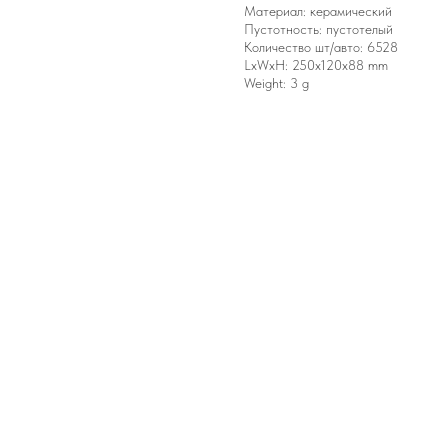
Материал: керамический
Пустотность: пустотелый
Количество шт/авто: 6528
LxWxH: 250x120x88 mm
Weight: 3 g