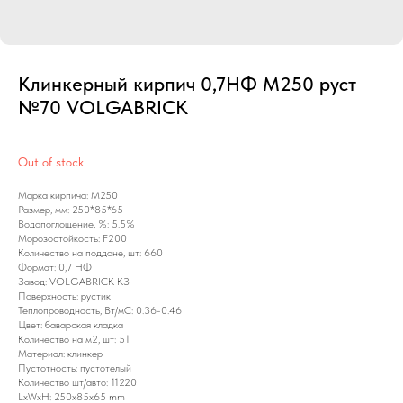
Клинкерный кирпич 0,7НФ М250 руст
№70 VOLGABRICK
Out of stock
Марка кирпича: М250
Размер, мм: 250*85*65
Водопоглощение, %: 5.5%
Морозостойкость: F200
Количество на поддоне, шт: 660
Формат: 0,7 НФ
Завод: VOLGABRICK КЗ
Поверхность: рустик
Теплопроводность, Вт/мС: 0.36-0.46
Цвет: баварская кладка
Количество на м2, шт: 51
Материал: клинкер
Пустотность: пустотелый
Количество шт/авто: 11220
LxWxH: 250x85x65 mm