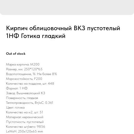
Кирпич облицовочный ВКЗ пустотелый
1НФ Готика гладкий
Out of stock
Марка кирпича: М200
Размер, мм: 250*120*65
Водопоглощение, %: Не более 8%
Морозостойкость: F200
Количество на поддоне, шт: 448
Формат: 1 НФ
Завод: Вышневолоцкий КЗ
Поверхность: гладкая
Теплопроводность, Вт/мС: 0.361
Цвет: готика
Количество на м2, шт: 51
Материал: керамический
Пустотность: пустотелый
Количество шт/авто: 9856
LxWxH: 250x120x65 mm