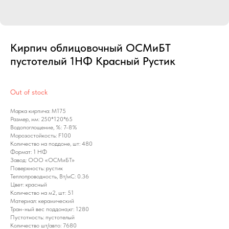
Кирпич облицовочный ОСМиБТ
пустотелый 1НФ Красный Рустик
Out of stock
Марка кирпича: М175
Размер, мм: 250*120*65
Водопоглощение, %: 7-8%
Морозостойкость: F100
Количество на поддоне, шт: 480
Формат: 1 НФ
Завод: ООО «ОСМиБТ»
Поверхность: рустик
Теплопроводность, Вт/мС: 0.36
Цвет: красный
Количество на м2, шт: 51
Материал: керамический
Тран-ный вес поддона,кг: 1280
Пустотность: пустотелый
Количество шт/авто: 7680