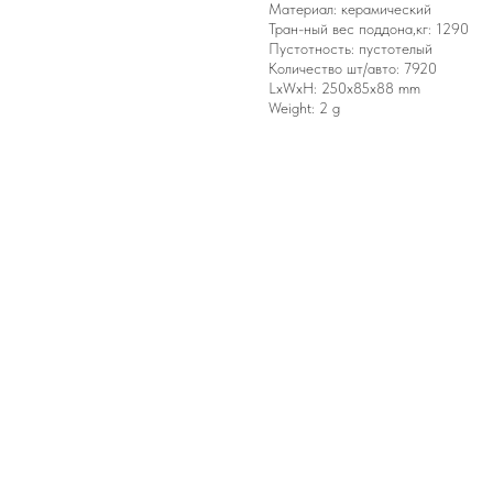
Материал: керамический
Тран-ный вес поддона,кг: 1290
Пустотность: пустотелый
Количество шт/авто: 7920
LxWxH: 250x85x88 mm
Weight: 2 g