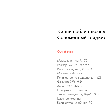
Кирпич облицовочн
Соломенный Гладки
Out of stock
Марка кирпича: М175
Размер, мм: 250*85*88
Водопоглощение, %: 7-9%
Морозостойкость: F100
Количество на поддоне, шт: 528
Формат: 0,96 НФ
Завод: АО «ЖКЗ»
Поверхность: гладкая
Теплопроводность, Вт/мС: 0.38
Цвет: соломенный
Количество на м2, шт: 39